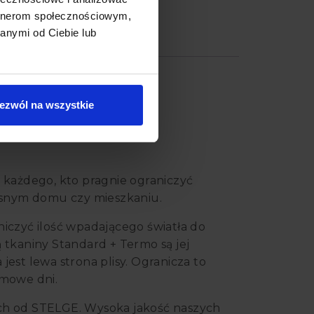
artnerom społecznościowym,
anymi od Ciebie lub
e (0)
ezwól na wszystkie
a każdego, kto pragnie ograniczyć
snym domu czy mieszkaniu.
niczyć ilość wpadającego światła do
ą tkaniny Standard + Termo są jej
jest lewa strona plisy. Ogranicza to
imowe dni.
nych od STELGE. Wysoka jakość naszych