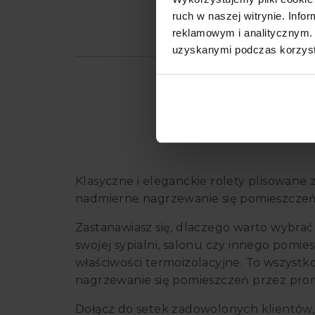
ruch w naszej witrynie. Inf
reklamowym i analitycznym. 
Opi
uzyskanymi podczas korzysta
Klasyczne i eleganckie rolety plisowane 
nadmierne nagrzewanie się pomieszcze
Zastanawiasz się, dlaczego warto wybrać 
swojej sypialni, salonu czy innego pomie
właściwości termoizolacyjne. To wszystko
nagrzewanie się pomieszczeń przez prom
Dołącz do setek zadowolonych klientów, 