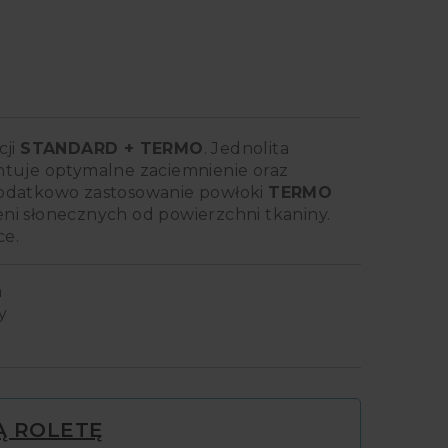
cji
STANDARD + TERMO
. Jednolita
ntuje optymalne zaciemnienie oraz
Dodatkowo zastosowanie powłoki
TERMO
ni słonecznych od powierzchni tkaniny.
e.
a
y