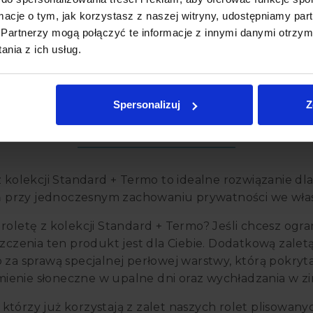
ormacje o tym, jak korzystasz z naszej witryny, udostępniamy p
Partnerzy mogą połączyć te informacje z innymi danymi otrzym
s
Informacje dodatkowe
Opini
nia z ich usług.
Spersonalizuj
Z
Kolekcja Standard + Termo
z kolekcji Standard + Termo to idealne rozwiązanie dl
ń przy jednoczesnym zachowaniu prywatności we wła
roletę z kolekcji Standard + Termo? Jeśli chcesz ogra
szczenia ten produkt jest dla Ciebie. Dodatkową zalet
 za sprawą specjalnej perłowej warstwy, którą pokryta 
ienie słoneczne w upalne dni oraz wychładzania w z
którzy już korzystają z zalet naszych rolet plisowa