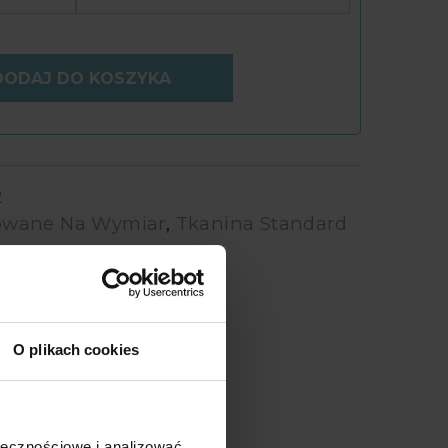
DODAJ DO KOSZYKA
2
sowane Na Wymiar
,
Tkanina Standard
robocze!
O plikach cookies
ołecznościowe i analizować