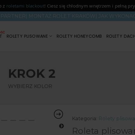
o z
roletami blackout
! Ciesz się chłodnym wnętrzem i pełną pry
PARTNER
|
MONTAŻ ROLET KRAKÓW
|
JAK WYKONA
T
ROLETY PLISOWANE
ROLETY HONEYCOMB
ROLETY DAC
KROK 2
WYBIERZ KOLOR
Kategoria:
Rolety plisow
Roleta plisowa