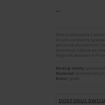
–
Zakres
cen:
Roleta plisowana z kolek
od
struktura tkaniny gwara
40,00 zł
poczucie prywatności. 
powoduje odbicie promie
do
Wyprodukowana w Polsc
60,00 zł
Rodzaj rolety:
plisowan
Materiał:
termoizolacyjn
Kolor:
grafit