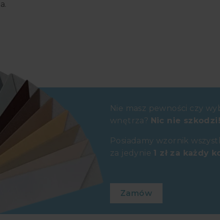
a.
Nie masz pewności czy wy
wnętrza?
Nic nie szkodzi
Posiadamy wzornik wszystk
za jedynie
1 zł za każdy k
Zamów