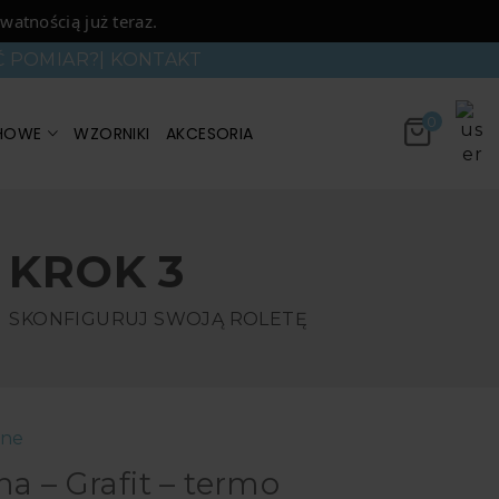
watnością już teraz.
Ć POMIAR?
|
KONTAKT
0
HOWE
WZORNIKI
AKCESORIA
KROK 3
SKONFIGURUJ SWOJĄ ROLETĘ
ane
na – Grafit – termo