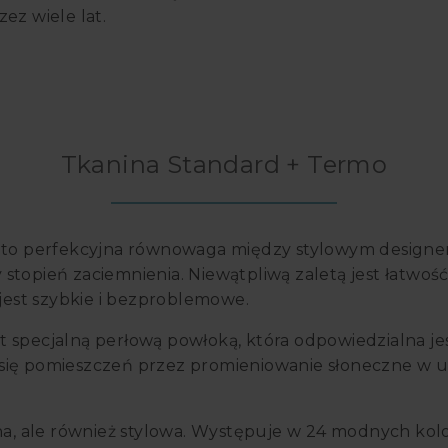
zez wiele lat.
Tkanina Standard + Termo
d to perfekcyjna równowaga między stylowym designem
topień zaciemnienia. Niewątpliwą zaletą jest łatwość 
 jest szybkie i bezproblemowe.
 specjalną perłową powłoką, która odpowiedzialna jes
 się pomieszczeń przez promieniowanie słoneczne w 
zna, ale również stylowa. Występuje w 24 modnych kol