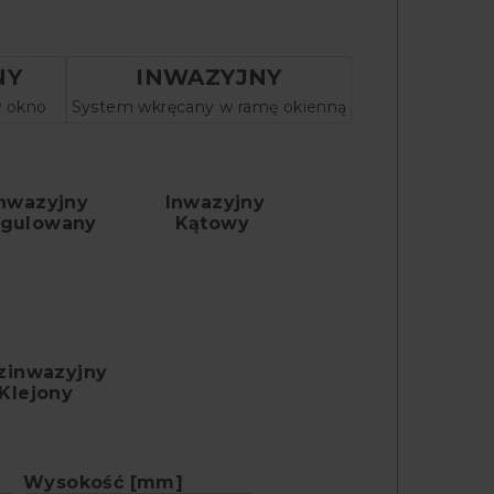
NY
INWAZYJNY
nwazyjny
Inwazyjny
egulowany
Kątowy
zinwazyjny
Klejony
Wysokość [mm]