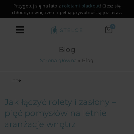
Przygotuj się na lato z
roletami blackout
! Ciesz się
chłodnym wnętrzem i pełną prywatnością już teraz.
0
Blog
Strona główna
»
Blog
Inne
Jak łączyć rolety i zasłony –
pięć pomysłów na letnie
aranżacje wnętrz