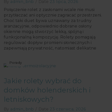
By
admin_bnb
/
Date
23 lipca, 2026
Połączenie rolet z zasłonami wcale nie musi
przytłaczać ani optycznie zagracać przestrzeni.
Choć taki duet bywa uznawany za trudny
aranżacyjnie, odpowiednio dobrane osłony
okienne mogą stworzyć lekką, spójną i
funkcjonalną kompozycję. Rolety pomagają
regulować dopływ promieni słonecznych i
zapewniają prywatność, natomiast delikatne
zasłony dodają wnętrzu miękkości oraz
dekoracyjnego charakteru. Poznaj pięć pomysłów
Porady
na efektowne połączenie rolet i zasłon w swoim
domu!
Jakie rolety wybrać do
Jak łączyć rolety i zasłony,
domków holenderskich i
żeby nie przytłoczyć
pomieszczenia
letniskowych?
Warto zacząć od jasnej, neutralnej bazy. Ciemne
By
admin_bnb
/
Date
23 czerwca, 2026